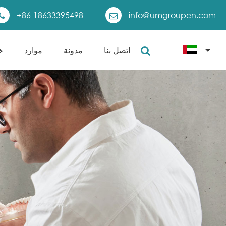
+86-18633395498
info@umgroupen.com
اتصل بنا
مدونة
موارد
خ