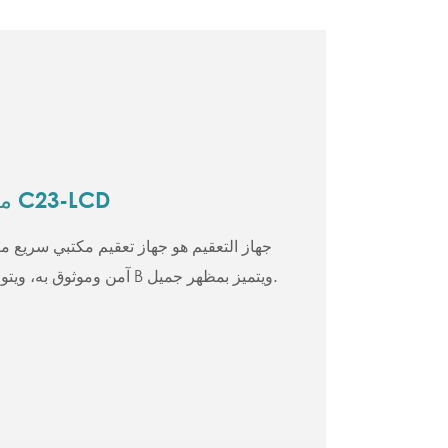
معقم بخاري أوتوكلاف C23-LCD
جهاز التعقيم هو جهاز تعقيم مكتبي سريع مز
آمن وموثوق به، ويتوافق مع معايير الفئة الأوروبية B ويتميز بمظهر جميل.