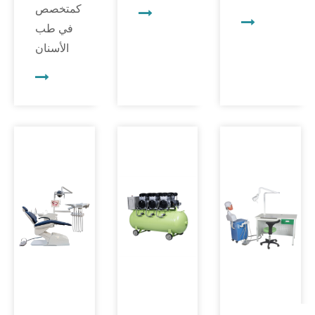
عيادات
كمتخصص
تعد قطعة
الأسنان
في طب
اليد
والمختبرات.
الأسنان
الدقيقة
يؤثر
مرتبكًا
للأسنان
تصميمها
ومرتبكًا
واحدة من
وبنيتها
بسبب
أكثر
بشكل
الخيارات
المعدات
مباشر على
العديدة
استخدامًا.
كفاءة
لأدوات
ومع ذلك،
العمليات
طب
فإن
وسلامتها.
الأسنان
الاستخدام
يمكن
المتاحة
المتكرر
لمحطة عمل
في
يؤدي حتمًا
الأسنان
السوق؟ لا
إلى التآكل
المصممة
تقلق،
والتلف،
جيدًا أن توفر
فنحن
مما يؤثر