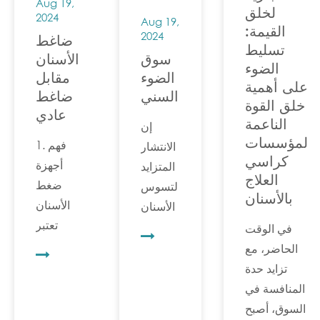
الأسنان
Aug 19,
لخلق
2024
Aug 19,
المكبرة في
القيمة:
2024
ضاغط
العيادات أو
تسليط
سوق
الأسنان
المستشفيات.
الضوء
الضوء
مقابل
على أهمية
السني
ضاغط
خلق القوة
عادي
الناعمة
إن
لمؤسسات
1. فهم
الانتشار
كراسي
أجهزة
المتزايد
العلاج
ضغط
لتسوس
بالأسنان
الأسنان
الأسنان
تعتبر
وأمراض
في الوقت
أجهزة
اللثة من
الحاضر، مع
ضغط
بين
تزايد حدة
الأسنان
العوامل
المنافسة في
لأطباء
الرئيسية
السوق، أصبح