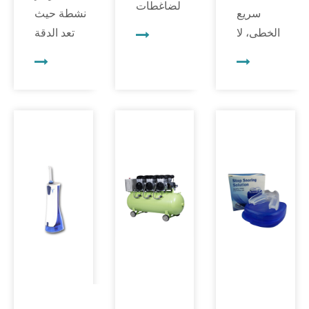
لضاغطات
سريع
نشطة حيث
الأسنان
الخطى، لا
تعد الدقة
قرارًا بالغ
تعد
والتنظيم
الأهمية لأي
الكفاءة
وإدارة
عيادة أسنان.
مجرد
الوقت أمرًا
تعد ضواغط
رفاهية؛
بالغ الأهمية.
الأسنان
بل إنها
في خضم
بمثابة
ضرورة.
رعاية
الأبطال
يضطر
المرضى
المجهولين
أطباء
وبروتوكولات
في عيادات
الأسنان
التعقيم
الأسنان،
إلى
وإدارة
حيث توفر
التوفيق
الأدوات،
الهواء
باستمرار
يجب الحفاظ
النظيف
بين مهام
على...
والجاف
متعددة،