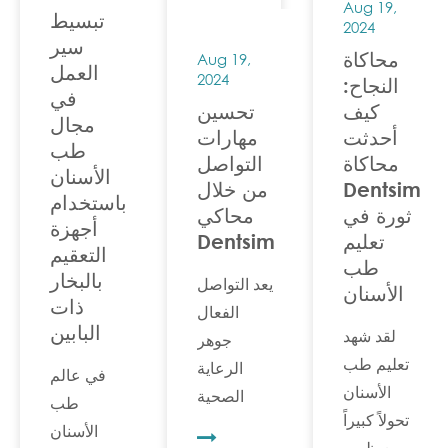
من
والأمان...
Aug 19,
تبسيط
2024
معارفهم
سير
النظرية ...
محاكاة
Aug 19,
العمل
2024
النجاح:
في
كيف
تحسين
مجال
أحدثت
مهارات
طب
محاكاة
التواصل
الأسنان
Dentsim
من خلال
باستخدام
ثورة في
محاكي
أجهزة
تعليم
Dentsim
التعقيم
طب
بالبخار
يعد التواصل
الأسنان
ذات
الفعال
البابين
لقد شهد
جوهر
تعليم طب
الرعاية
في عالم
الأسنان
الصحية
طب
تحولاً كبيراً
الجيدة،
الأسنان
مع ظهور