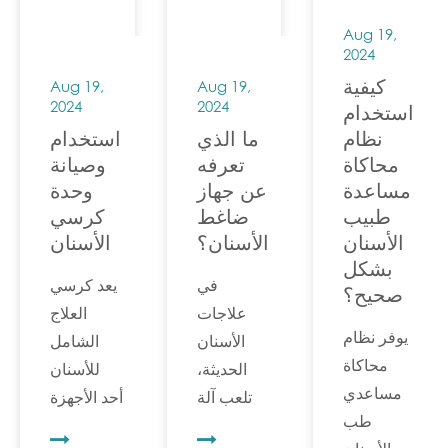
لك الراحة
نقدم لك
على
والخصوصية.
Aug 19,
دليل شراء
عمرها
2024
واضح
الافتراضي.
كيفية
Aug 19,
Aug 19,
لمساعدتك
لذا، كيف
2024
2024
استخدام
في اختيار
يمكن
نظام
ما الذي
استخدام
الأداة
إصلاحها؟
محاكاة
تعرفه
وصيانة
الأنسب
مساعدة
عن جهاز
وحدة
لك.
طبيب
ضاغط
كرسي
الأسنان
الأسنان؟
الأسنان
بشكل
في
يعد كرسي
صحيح؟
علاجات
العلاج
يوفر نظام
الأسنان
الشامل
محاكاة
الحديثة،
للأسنان
مساعدي
تلعب آلة
أحد الأجهزة
طب
ضاغط
الطبية