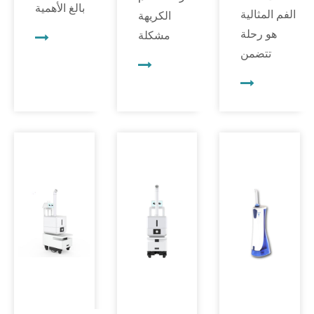
بالغ الأهمية
الفم المثالية
الكريهة
من جوانب
هو رحلة
مشكلة
الرفاهية
تتضمن
محرجة
العامة،
مزيجًا من
تؤثر على
وعندما يتعلق
الرعاية
العديد من
الأمر برعاية
المهنية
الأفراد.
الأسنان
وروتين
وفي حين
العائلية، فإن
العناية
أن
إيجاد حلول
بالأسنان في
ممارسات
تناسب جميع
المنزل.
نظافة
الأعمار يمكن
وفي حين
الفم مثل
أن يكون
أن الزيارات
تنظيف
بمثابة تغيير
المنتظمة
الأسنان
جذري. ومن
لطبيب
بالفرشاة
بين هذه
الأسنان أمر
والخيط
الابتكارات...
بالغ الأهمية،
بانتظام