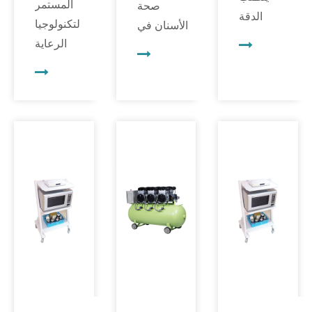
المستمر
صحة
الدقة
لتكنولوجيا
الأسنان في
والاهتمام
الرعاية
ظل التطور
بالتفاصيل
الصحية،
المستمر في
والقدرة
تعمل
مجال صحة
على إنشاء
الابتكارات
الأسنان،
ترميمات
باستمرار
تعمل
الأسنان
على تشكيل
التطورات
التي تمتزج
الطريقة
التكنولوجية
بسلاسة مع
التي نتعامل
باستمرار
أسنان
بها مع
على تشكيل
المريض
رعاية
الطريقة التي
الطبيعية.
المرضى
نتعامل بها
في هذا
والنظافة
مع رعاية
السعي
والوقاية من
المرضى.
لتحقيق أداء
العدوى.
ومن بين هذه
الأسنان