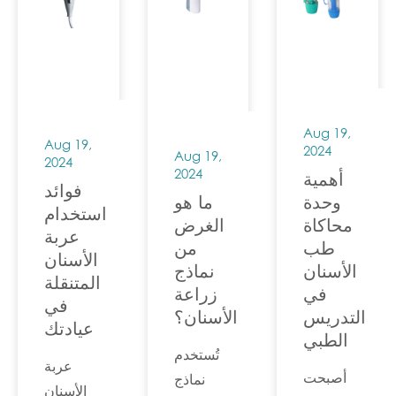
اليدوية،
ويستخدم
المختلفة،
والمقشرات،
لقطع وتلميع
بما في ذلك
والمحاقن
المواد
القطع
الهوائية. ومع
السنية مثل
اليدوية،
ذلك، هناك
الراتينج
والمقشرات،
أنواع مختلفة
Aug 19,
والمعادن
والمحاقن
Aug 19,
من ضواغط
2024
Aug 19,
والسيراميك.
2024
الهوائية.
2024
الهواء.
أهمية
اختيار
فوائد
وحدة
ما هو
استخدام
ضواغط
محاكاة
الغرض
عربة
الهواء
طب
من
الأسنان
المناسبة
الأسنان
نماذج
المتنقلة
لطب
في
زراعة
في
الأسنان هو
التدريس
الأسنان؟
عيادتك
أحد أهم
الطبي
تُستخدم
الأمور التي
عربة
أصبحت
نماذج
يجب
الأسنان