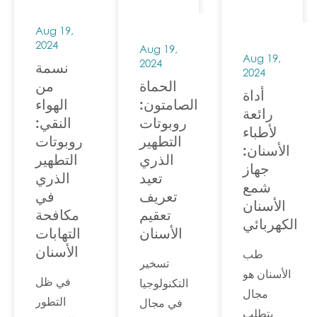
فإن دمج
ضرورية،
Aug 19,
التقنيات
إلا أن
2024
Aug 19,
المتقدمة...
هناك أداة
Aug 19,
2024
نسمة
2024
ثورية
الحماة
من
أداة
تساعد في
الصامتون:
الهواء
رائعة
التخلص
روبوتات
النقي:
لأطباء
من رائحة
التطهير
روبوتات
الأسنان:
الفم
الذري
التطهير
جهاز
الكريهة.
تعيد
الذري
شمع
تعريف
في
الأسنان
تعقيم
مكافحة
الكهربائي
الأسنان
التهابات
الأسنان
طب
تسخير
الأسنان هو
في ظل
التكنولوجيا
مجال
التطور
في مجال
يتطلب