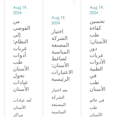
ومن بين
الابتكارات
المثالي،
Aug 19,
Aug 19,
هذه
التي ...
2024
2024
نهدف إلى
التطورات
Aug 19,
تقديم أفضل
تحسين
من
2024
المتطورة،...
كفاءة
الفوضى
خدمة
اختيار
طب
إلى
ممكنة...
الشركة
الأسنان:
النظام:
المصنعة
دور
عربات
المناسبة
عربات
أدوات
لضاغط
الأدوات
طب
الأسنان:
الطبية
الأسنان
الاعتبارات
في
تحول
الرئيسية
طب
عيادات
الأسنان
الأسنان
يعد اختيار
الشركة
في عالم
تُعد عيادات
المصنعة
طب
الأسنان
المناسبة
الأسنان
مراكز