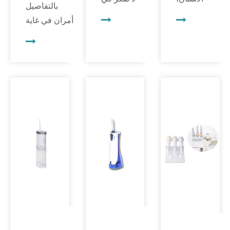
بالتفاصيل
فإن
الآلات
أمران في غاية
الجودة
المعقدة التي
الأهمية. غالبًا
والموثوقية
تعمل على
ما يجد أطباء
أمران في
تشغيل
الأسنان
غاية
الإجراءات
أنفسهم في
الأهمية.
الطبية في
دور النحاتين،
تعد هذه
طب
فيقومون
الآلات
الأسنان. ومع
بتشكيل
ضرورية
ذلك، تلعب
ترميمات
لتوصيل
ضواغط
الأسنان بدقة
الهواء
الأسنان دورًا
إلى حد
النظيف
حاسمًا في
الكمال.
والجاف
توفير هواء
إلى القطع
نظيف وجاف
اليدوية
للأسنان.
للأسنان