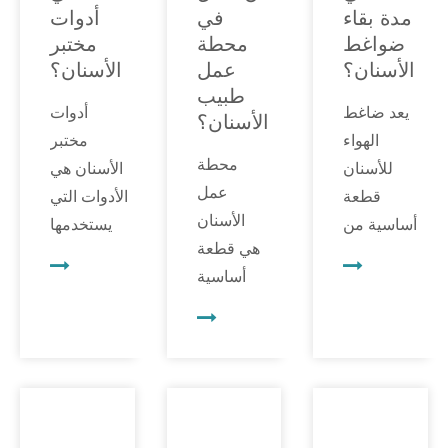
مدة بقاء
في
أدوات
ضواغط
محطة
مختبر
الأسنان؟
عمل
الأسنان؟
طبيب
يعد ضاغط
أدوات
الأسنان؟
الهواء
مختبر
محطة
للأسنان
الأسنان هي
عمل
قطعة
الأدوات التي
الأسنان
أساسية من
يستخدمها
هي قطعة
المعدات في
فنيو مختبر
أساسية
أي عيادة
الأسنان
من
أسنان. فهو
لإنشاء
المعدات
يوفر الهواء
أطقم
في أي
المضغوط
الأسنان
عيادة
اللازم
الاصطناعية
أسنان. إنها
لتشغيل
والترميمات.
منطقة
أدوات
تشكل هذه