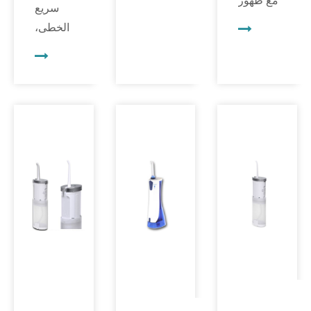
وطب
سريع
تقنيات
الأسنان
الخطى،
المحاكاة
ليس
حيث الدقة
المتقدمة.
استثناءً.
وإدارة
ومن بين
يجب ألا
الوقت
هذه
يتمتع
أمران في
الابتكارات،
أخصائيو
غاية
يبرز جهاز
طب
الأهمية، لا
محاكاة
الأسنان
يمكن
الأسنان
بالمهارة في
المبالغة في
dentsim
قدراتهم
تقدير دور
كأداة ثورية
السريرية
التكنولوجيا
تتيح لك
فحسب، بل
في تحسين
تجربة كل ما
يجب أن
سير العمل.
تريد.
يتفوقوا أيضًا
ومن بين
في بناء
هذه