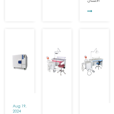
الأسنان
الأسنان
الأساسية
منصة
دورًا
في قسم
محاكاة
حاسمًا.
طب
تعليمية
فهي لا
الأسنان،
سريرية
توفر فقط
حيث يركز
لطلاب
هواءً
تصميم
طب
مضغوطًا
كراسي
الأسنان.
عالي
الأسنان
وهذا لا
الجودة
الحديثة
يساعد
لتشغيل
بشكل
فقط في
معدات
أساسي
تحسين
الأسنان
على الراحة
حماس
المختلفة،
والرفاهية
الطلاب
بل تضمن
والنظافة،...
للتعلم، بل
أيضًا
Aug 19,
ويعزز أيضًا
الكفاءة
2024