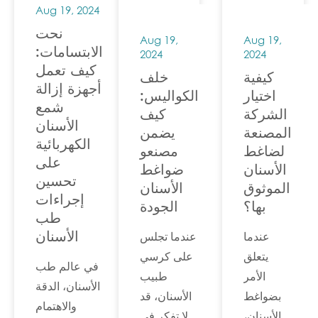
اللازم ل...
Aug 19, 2024
من رعاية
نحت
المرضى
Aug 19,
Aug 19,
الابتسامات:
إلى
2024
2024
كيف تعمل
إجراءات
كيفية
خلف
أجهزة إزالة
التعقيم.
اختيار
الكواليس:
شمع
الشركة
كيف
الأسنان
المصنعة
يضمن
الكهربائية
لضاغط
مصنعو
على
الأسنان
ضواغط
تحسين
الموثوق
الأسنان
إجراءات
بها؟
الجودة
طب
الأسنان
عندما
عندما تجلس
يتعلق
على كرسي
في عالم طب
الأمر
طبيب
الأسنان، الدقة
بضواغط
الأسنان، قد
والاهتمام
الأسنان،
لا تفكر في