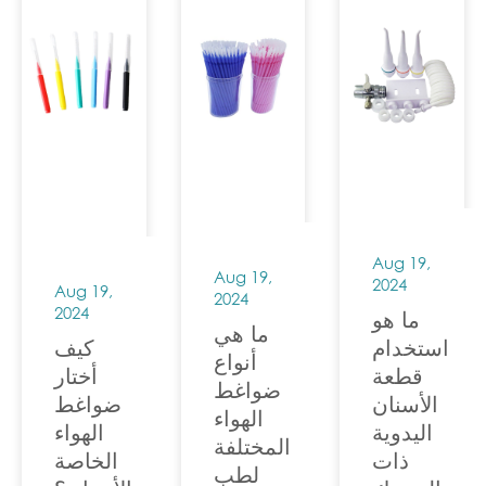
مخصصة
الأسنان
الأدوات
حيث يمكن
المختلفة،
جزءًا
لأخصائيي
بما في ذلك
أساسيًا من
الأسنان
القطع
مختبر
أداء مهام
اليدوية،
الأسنان، ...
مختلفة.
والمقشرات،
في هذه
والمحقنة
المقالة،
الهوائية...
Aug 19,
سوف
Aug 19,
2024
Aug 19,
نستكشف
2024
2024
ما هو
ما يمكنك
ما هي
استخدام
كيف
القيام به
أنواع
قطعة
أختار
ضواغط
في هذه
الأسنان
ضواغط
الهواء
العيادة.
اليدوية
الهواء
المختلفة
ذات
الخاصة
لطب