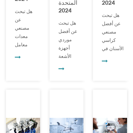
2024
المتحدة
2024
هل تبحث
هل تبحث
عن
هل تبحث
عن أفضل
مصنعي
عن أفضل
مصنعي
معدات
موردي
كراسي
معامل
أجهزة
الأسنان في
الأسنان
الأشعة
أوروبا لعام
الموثوق
السينية
2024؟ في
بهم
للأسنان
هذه
والجودة؟
في
المقالة،
تهدف هذه
المملكة
سنستكشف
المقالة إلى
المتحدة
أفضل 8
تبسيط
لعام
مصنعي
عملية
2024؟
كراسي
الفحص
تسلط هذه
الأسنان في
الخاصة بك
المقالة
أوروبا، مما