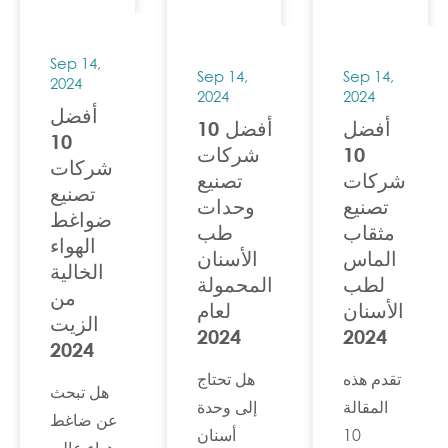
سوى 3
يُطلق عليه
الهواء
دقائق
كرسي
للأسنان
Sep 14,
للقراءة.
الجراحة.
Sep 14,
Sep 14,
لتبسيط
2024
تتحدث
2024
2024
عملية
أفضل
هذه
أفضل
أفضل 10
البحث
10
المقالة
10
شركات
شركات
وتسهيل
شركات
تصنيع
عن 10
تصنيع
اختيارك.
تصنيع
وحدات
شركات
ضواغط
مثقاب
طب
مصنعة
الهواء
الماس
الأسنان
لأجهزة
الخالية
لطب
المحمولة
أشعة
من
الأسنان
لعام
سينية
الزيت
2024
2024
للأسنان
2024
عالية
تقدم هذه
هل تحتاج
هل تبحث
الجودة
المقالة
إلى وحدة
عن ضاغط
والموثوقة،
10
أسنان
هواء عالي