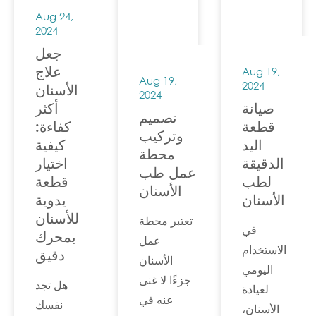
عن
Aug 24,
قضاء 3-5
المعرفة
2024
دقائق
بالأسنان
جعل
لقراءة
أو
علاج
Aug 19,
المقال
Aug 19,
2024
الأسنان
معلومات
2024
بالكامل
صيانة
أكثر
المنتج،
تصميم
لمساعدتك
قطعة
كفاءة:
يمكنك
وتركيب
في
اليد
كيفية
الاتصال
محطة
تحسين
الدقيقة
اختيار
بنا في أي
عمل طب
بحثك.
لطب
قطعة
وقت
الأسنان
نأمل أن
الأسنان
يدوية
ومنحك
يساعدك.
للأسنان
تعتبر محطة
ردًا
في
بمحرك
عمل
مرضيًا.
الاستخدام
دقيق
الأسنان
اليومي
جزءًا لا غنى
هل تجد
لعيادة
عنه في
نفسك
الأسنان،