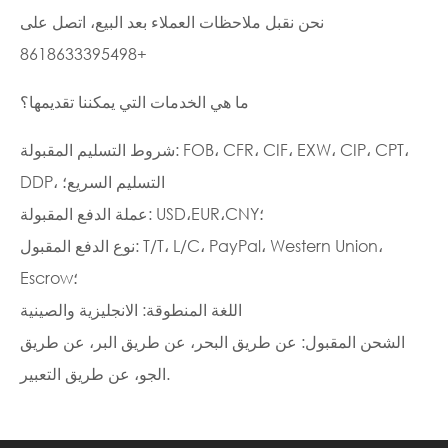
نحن نقبل ملاحظات العملاء بعد البيع، اتصل على
+8618633395498
ما هي الخدمات التي يمكننا تقديمها؟
شروط التسليم المقبولة: FOB، CFR، CIF، EXW، CIP، CPT،
DDP، التسليم السريع؛
عملة الدفع المقبولة: USD،EUR،CNY؛
نوع الدفع المقبول: T/T، L/C، PayPal، Western Union،
Escrow؛
اللغة المنطوقة: الانجليزية والصينية
الشحن المقبول: عن طريق البحر، عن طريق البر، عن طريق
الجو، عن طريق التعبير.