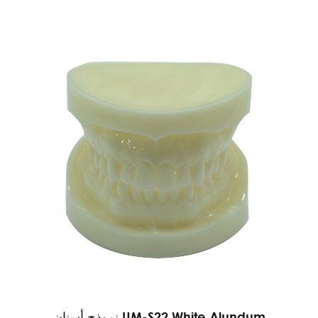
نموذج أسنان UM-S22 White Alundum