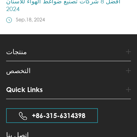
أفضل 8 شركات تصنيع ضواغط الهواء للأسنان
2024
Sep.18, 2024
منتجات
التخصص
Quick Links
+86-315-6314398
اتصل بنا