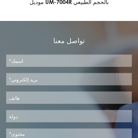
موديل UM-7004R بالحجم الطبيعي
تواصل معنا